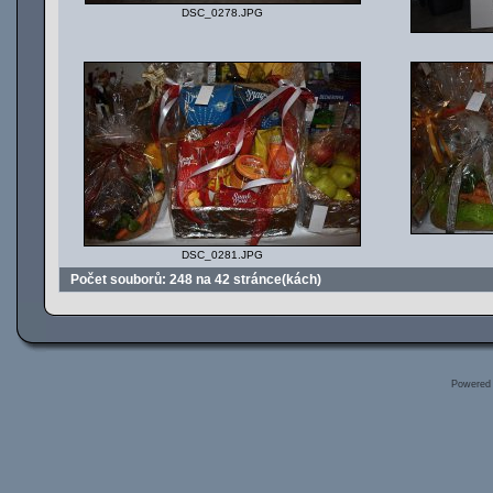
DSC_0278.JPG
DSC_0281.JPG
Počet souborů: 248 na 42 stránce(kách)
Powered