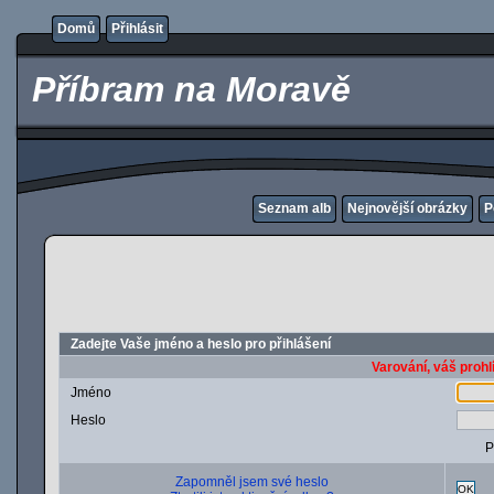
Domů
Přihlásit
Příbram na Moravě
Seznam alb
Nejnovější obrázky
P
Zadejte Vaše jméno a heslo pro přihlášení
Varování, váš prohl
Jméno
Heslo
P
Zapomněl jsem své heslo
OK