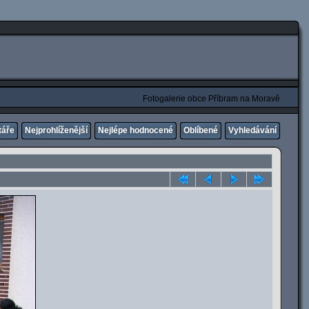
Fotogalerie obce Příbram na Moravě
táře
Nejprohlíženější
Nejlépe hodnocené
Oblíbené
Vyhledávání