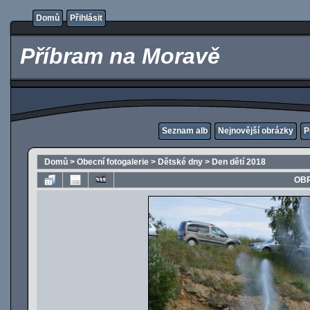
Domů
Přihlásit
Příbram na Moravě
Seznam alb
Nejnovější obrázky
P
Domů
>
Obecní fotogalerie
>
Dětské dny
>
Den dětí 2018
OBR