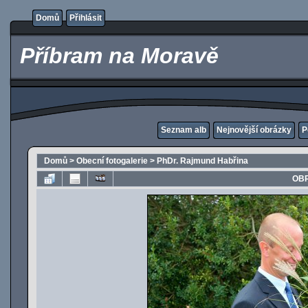
Domů
Přihlásit
Příbram na Moravě
Seznam alb
Nejnovější obrázky
P
Domů
>
Obecní fotogalerie
>
PhDr. Rajmund Habřina
OBR